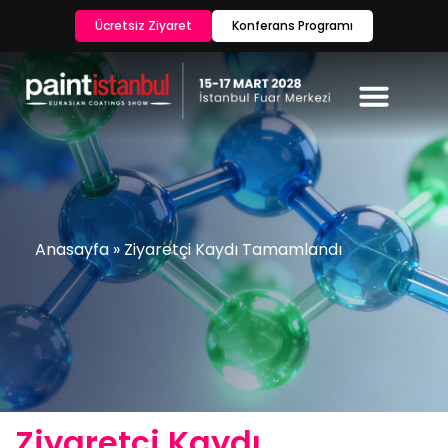
Ücretsiz Ziyaret
Konferans Programı
Anasayfa
»
Ziyaretçi Kaydı Tamamlandı
Ziyaretçi Kaydı