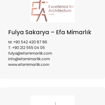
Fulya Sakarya – Efa Mimarlık
M: +90 542 420 87 86
T: +90 212 555 04 05
fulya@efamimarlik.com
info@efamimarlik.com
www.efamimarlik.com