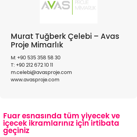
Murat Tuğberk Çelebi – Avas
Proje Mimarlık
M: +90 535 358 58 30
T: +90 212 672 10 11
m.celebi@avasproje.com
www.avasproje.com
Fuar esnasında tüm yiyecek ve
içecek ikramlarınız için irtibata
geçiniz