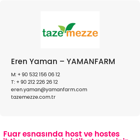
Eren Yaman – YAMANFARM
M: + 90 532 156 06 12
T: + 90 212 226 26 12
eren.yaman@yamanfarm.com
tazemezze.com.tr
Fuar esnasında host ve hostes