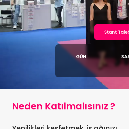
Stant Tale
GÜN
SA
Neden Katılmalısınız ?
Yenilikleri keşfetmek, iş ağınızı