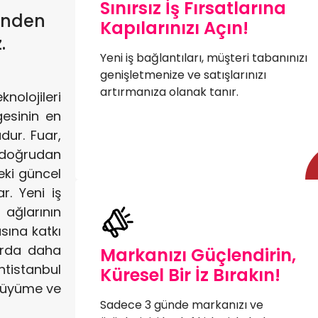
Sınırsız İş Fırsatlarına
inden
Kapılarınızı Açın!
.
Yeni iş bağlantıları, müşteri tabanınızı
genişletmenize ve satışlarınızı
artırmanıza olanak tanır.
olojileri
gesinin en
dur. Fuar,
 doğrudan
eki güncel
r. Yeni iş
ağlarının
sına katkı
zarda daha
Markanızı Güçlendirin,
ntistanbul
Küresel Bir İz Bırakın!
 büyüme ve
Sadece 3 günde markanızı ve