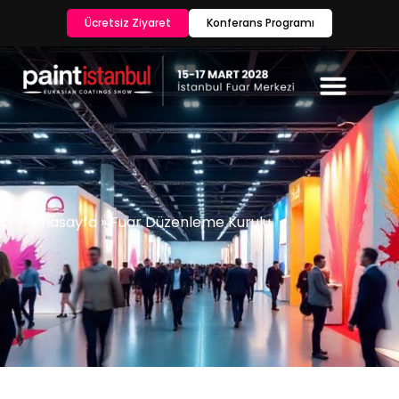
Ücretsiz Ziyaret
Konferans Programı
Anasayfa
»
Fuar Düzenleme Kurulu