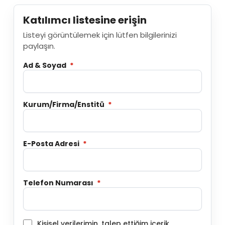
Katılımcı listesine erişin
Listeyi görüntülemek için lütfen bilgilerinizi
paylaşın.
Ad & Soyad
*
Kurum/Firma/Enstitü
*
E-Posta Adresi
*
Telefon Numarası
*
Kişisel verilerimin, talep ettiğim içerik