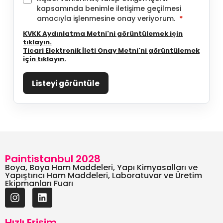
kapsamında benimle iletişime geçilmesi
amacıyla işlenmesine onay veriyorum.
*
KVKK Aydınlatma Metni'ni görüntülemek için
tıklayın.
Ticari Elektronik İleti Onay Metni'ni görüntülemek
için tıklayın.
Listeyi görüntüle
Paintistanbul 2028
Boya, Boya Ham Maddeleri, Yapı Kimyasalları ve
Yapıştırıcı Ham Maddeleri, Laboratuvar ve Üretim
Ekipmanları Fuarı
Hızlı Erişim