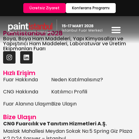
Ücretsiz Ziyaret
Konferans Programı
Paintistanbul 2028
Boya, Boya Ham Maddeleri, Yapı Kimyasalları ve
Yapıştırıcı Ham Maddeleri, Laboratuvar ve Üretim
Ekipmanları Fuarı
Hızlı Erişim
Fuar Hakkında
Neden Katılmalısınız?
CNG Hakkında
Katılımcı Profili
Fuar Alanına Ulaşım
Bize Ulaşın
Bize Ulaşın
CNG Fuarcılık ve Tanıtım Hizmetleri A.Ş.
Maslak Mahallesi Meydan Sokak No:5 Spring Giz Plaza
K:2 D:24 Sarıyer – İstanbul