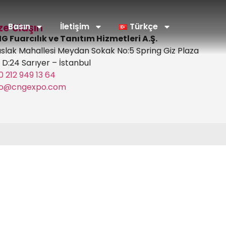
ze Ulaşın
Basın
İletişim
Türkçe
G Fuarcılık ve Tanıtım Hizmetleri A.Ş.
slak Mahallesi Meydan Sokak No:5 Spring Giz Plaza
2 D:24 Sarıyer – İstanbul
0 212 949 13 64
fo@cngexpo.com