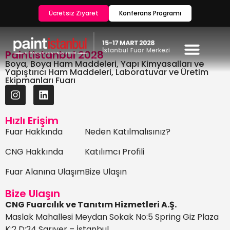
Ücretsiz Ziyaret
Konferans Programı
Paintistanbul 2028
Boya, Boya Ham Maddeleri, Yapı Kimyasalları ve
Yapıştırıcı Ham Maddeleri, Laboratuvar ve Üretim
Ekipmanları Fuarı
Hızlı Erişim
Fuar Hakkında
Neden Katılmalısınız?
CNG Hakkında
Katılımcı Profili
Fuar Alanına Ulaşım
Bize Ulaşın
Bize Ulaşın
CNG Fuarcılık ve Tanıtım Hizmetleri A.Ş.
Maslak Mahallesi Meydan Sokak No:5 Spring Giz Plaza
K:2 D:24 Sarıyer – İstanbul