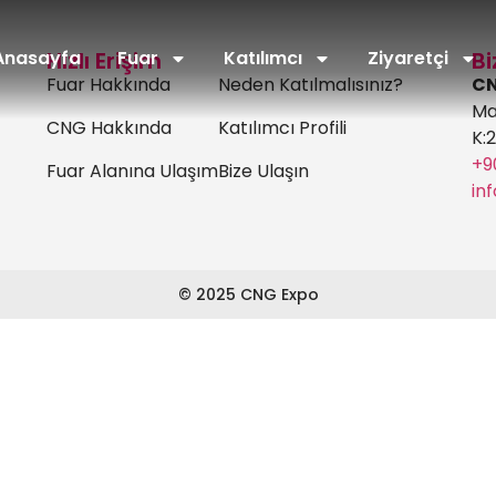
Anasayfa
Hızlı Erişim
Fuar
Katılımcı
Ziyaretçi
Bi
Fuar Hakkında
Neden Katılmalısınız?
CN
Ma
CNG Hakkında
Katılımcı Profili
K:
+9
Fuar Alanına Ulaşım
Bize Ulaşın
in
© 2025 CNG Expo