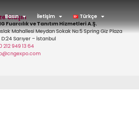
ze Ulaşın
Basın
İletişim
Türkçe
G Fuarcılık ve Tanıtım Hizmetleri A.Ş.
slak Mahallesi Meydan Sokak No:5 Spring Giz Plaza
2 D:24 Sarıyer – İstanbul
0 212 949 13 64
fo@cngexpo.com