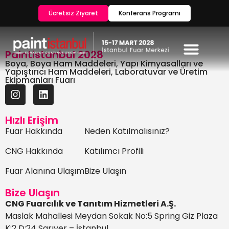
Ücretsiz Ziyaret
Konferans Programı
Paintistanbul 2028
Boya, Boya Ham Maddeleri, Yapı Kimyasalları ve
Yapıştırıcı Ham Maddeleri, Laboratuvar ve Üretim
Ekipmanları Fuarı
Hızlı Erişim
Fuar Hakkında
Neden Katılmalısınız?
CNG Hakkında
Katılımcı Profili
Fuar Alanına Ulaşım
Bize Ulaşın
Bize Ulaşın
CNG Fuarcılık ve Tanıtım Hizmetleri A.Ş.
Maslak Mahallesi Meydan Sokak No:5 Spring Giz Plaza
K:2 D:24 Sarıyer – İstanbul