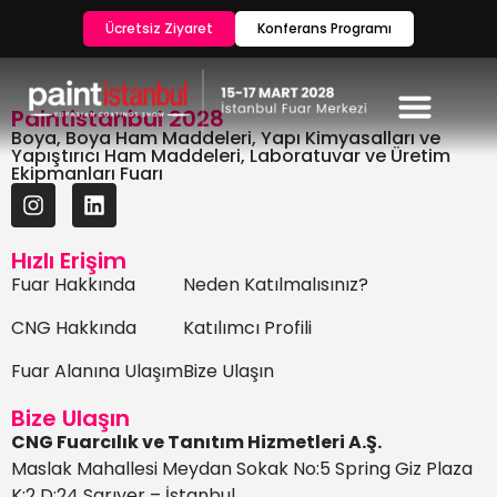
Ücretsiz Ziyaret
Konferans Programı
Paintistanbul 2028
Boya, Boya Ham Maddeleri, Yapı Kimyasalları ve
Yapıştırıcı Ham Maddeleri, Laboratuvar ve Üretim
Ekipmanları Fuarı
Hızlı Erişim
Fuar Hakkında
Neden Katılmalısınız?
CNG Hakkında
Katılımcı Profili
Fuar Alanına Ulaşım
Bize Ulaşın
Bize Ulaşın
CNG Fuarcılık ve Tanıtım Hizmetleri A.Ş.
Maslak Mahallesi Meydan Sokak No:5 Spring Giz Plaza
K:2 D:24 Sarıyer – İstanbul